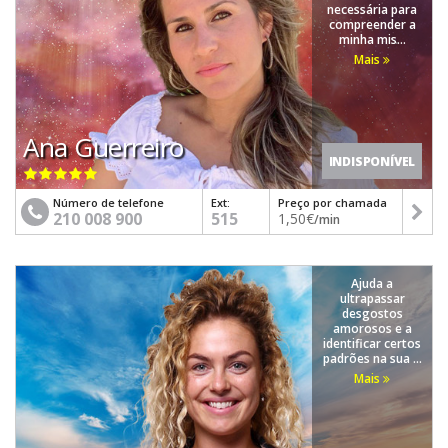
necessária para
compreender a
minha mis...
Mais
Ana Guerreiro
INDISPONÍVEL
Número de telefone
Ext:
Preço por chamada
210 008 900
515
1,50€
/min
Ajuda a
ultrapassar
desgostos
amorosos e a
identificar certos
padrões na sua ...
Mais