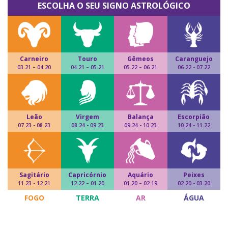
ESCOLHA O SEU SIGNO ASTROLÓGICO
Carneiro
Touro
Gêmeos
Caranguejo
03.21 – 04.20
04.21 – 05.21
05.22 – 06.21
06.22 - 07.22
Leão
Virgem
Balança
Escorpião
07.23 - 08.23
08.24 - 09.23
09.24 - 10.23
10.24 - 11.22
Sagitário
Capricórnio
Aquário
Peixes
11.23 - 12.21
12.22 – 01.20
01.20 – 02.19
02.20 - 03.20
FOGO
TERRA
AR
ÁGUA