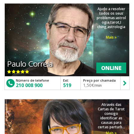
Ajudo a resolver
todos os seus
problemas:astrol
ogia,tarot,I
ching,astrologia
...
Mais
Paulo Correia
ONLINE
Número de telefone
Ext:
Preço por chamada
210 008 900
519
1,50€
/min
Através das
Cartas de Tarot
consigo
identificar as
causas para
certas perturb...
Mais