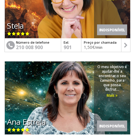
Stela
INDISPONÍVEL
Número de telefone
Ext:
Preço por chamada
210 008 900
901
1,50€
/min
O meu objetivo é
ajudar-lhe a
encontrar o seu
caminho, para
que possa
disfrut...
Mais
Ana Estrela
INDISPONÍVEL