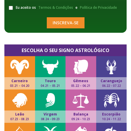
Eu aceito os
Termos & Condições
e
Política de Privacidade
INSCREVA-SE
ESCOLHA O SEU SIGNO ASTROLÓGICO
Carneiro
Touro
Gêmeos
Caranguejo
03.21 – 04.20
04.21 – 05.21
05.22 – 06.21
06.22 - 07.22
Leão
Virgem
Balança
Escorpião
07.23 - 08.23
08.24 - 09.23
09.24 - 10.23
10.24 - 11.22