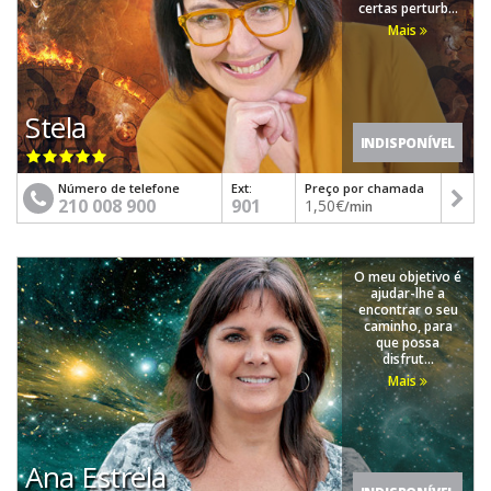
certas perturb...
Mais
Stela
INDISPONÍVEL
Número de telefone
Ext:
Preço por chamada
210 008 900
901
1,50€
/min
O meu objetivo é
ajudar-lhe a
encontrar o seu
caminho, para
que possa
disfrut...
Mais
Ana Estrela