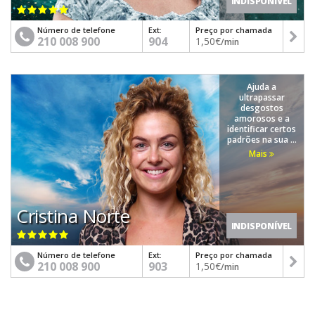
INDISPONÍVEL
Número de telefone
Ext:
Preço por chamada
210 008 900
904
1,50€
/min
Ajuda a
ultrapassar
desgostos
amorosos e a
identificar certos
padrões na sua ...
Mais
Cristina Norte
INDISPONÍVEL
Número de telefone
Ext:
Preço por chamada
210 008 900
903
1,50€
/min