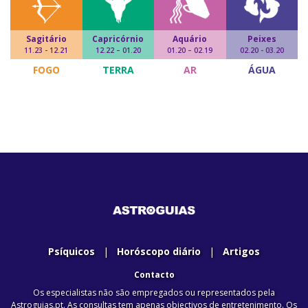
Sagitário
Capricórnio
Aquário
Peixes
11.23 - 12.21
12.22 – 01.20
01.20 – 02.19
02.20 - 03.20
FOGO
TERRA
AR
ÁGUA
Psíquicos
|
Horóscopo diário
|
Artigos
Contacto
Os especialistas não são empregados ou representados pela
Astroguias.pt. As consultas tem apenas objectivos de entretenimento. Os