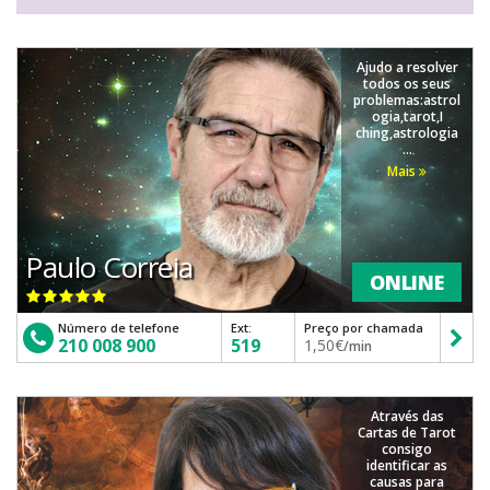
Ajudo a resolver
todos os seus
problemas:astrol
ogia,tarot,I
ching,astrologia
...
Mais
Paulo Correia
ONLINE
Número de telefone
Ext:
Preço por chamada
210 008 900
519
1,50€
/min
Através das
Cartas de Tarot
consigo
identificar as
causas para