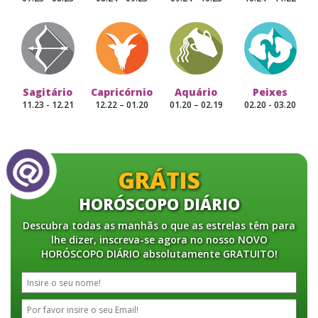
Sagitário
Capricórnio
Aquário
Peixes
11.23 - 12.21
12.22 – 01.20
01.20 – 02.19
02.20 - 03.20
GRÁTIS
HORÓSCOPO DIÁRIO
Descubra todas as manhãs o que as estrelas têm para
lhe dizer, inscreva-se agora no nosso NOVO
HORÓSCOPO DIÁRIO absolutamente GRATUITO!