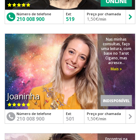
ONLINE
Número de telefone
Ext:
Preço por chamada
210 008 900
519
1,50€
/min
Nas minhas
consultas, faço
uma leitura, com
base no Tarot
Cigano, mas
acresce...
Mais
Joaninha
INDISPONÍVEL
Número de telefone
Ext:
Preço por chamada
210 008 900
501
1,50€
/min
Encontrei na