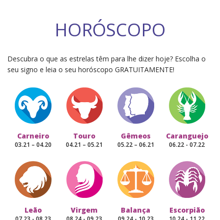
HORÓSCOPO
Descubra o que as estrelas têm para lhe dizer hoje? Escolha o
seu signo e leia o seu horóscopo GRATUITAMENTE!
Carneiro
Touro
Gêmeos
Caranguejo
03.21 – 04.20
04.21 – 05.21
05.22 – 06.21
06.22 - 07.22
Leão
Virgem
Balança
Escorpião
07.23 - 08.23
08.24 - 09.23
09.24 - 10.23
10.24 - 11.22