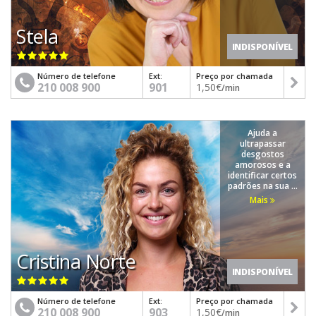
Stela
INDISPONÍVEL
Número de telefone
Ext:
Preço por chamada
210 008 900
901
1,50€
/min
Ajuda a
ultrapassar
desgostos
amorosos e a
identificar certos
padrões na sua ...
Mais
Cristina Norte
INDISPONÍVEL
Número de telefone
Ext:
Preço por chamada
210 008 900
903
1,50€
/min