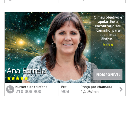
O meu objetivo é
ajudar-lhe a
encontrar o seu
caminho, para
que possa
disfrut...
Mais
Ana Estrela
INDISPONÍVEL
Número de telefone
Ext:
Preço por chamada
210 008 900
904
1,50€
/min