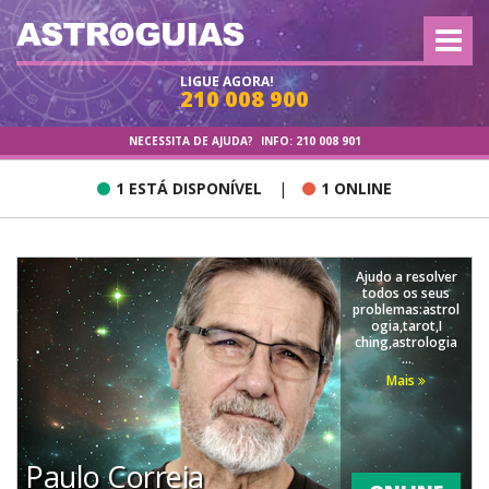
LIGUE AGORA!
210 008 900
NECESSITA DE AJUDA?
INFO:
210 008 901
1 ESTÁ DISPONÍVEL
|
1 ONLINE
Ajudo a resolver
todos os seus
problemas:astrol
ogia,tarot,I
ching,astrologia
...
Mais
Paulo Correia