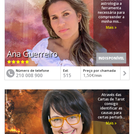
astrologia a
ferramenta
necessária para
compreender a
minha mis...
Mais
Ana Guerreiro
INDISPONÍVEL
Número de telefone
Ext:
Preço por chamada
210 008 900
515
1,50€
/min
Através das
Cartas de Tarot
consigo
identificar as
causas para
certas perturb...
Mais