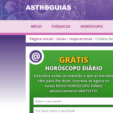
INÍCIO
PSÍQUICOS
HORÓSCOPO
Página inicial
/
Guias
/
Inspiracional
/ Cristina N
GRÁTIS
HORÓSCOPO DIÁRIO
Descubra todas as manhãs o que as estrela
têm para lhe dizer, inscreva-se agora no
nosso NOVO HORÓSCOPO DIÁRIO
absolutamente GRATUITO!