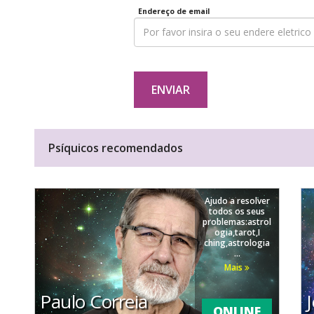
Endereço de email
ENVIAR
Psíquicos recomendados
Ajudo a resolver
todos os seus
problemas:astrol
ogia,tarot,I
ching,astrologia
...
Mais
Paulo Correia
ONLINE