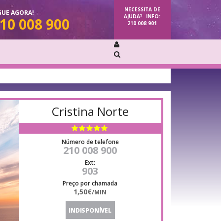
NECESSITA DE
GUE AGORA!
AJUDA?
INFO:
10 008 900
210 008 901
Cristina Norte
Número de telefone
210 008 900
Ext:
903
Preço por chamada
1,50€
/MIN
INDISPONÍVEL