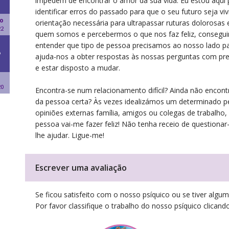
impedem de encontrar o amor da sua vida. Eu estou aqui 
identificar erros do passado para que o seu futuro seja viv
o
orientação necessária para ultrapassar ruturas dolorosas 
22
quem somos e percebermos o que nos faz feliz, consegui
entender que tipo de pessoa precisamos ao nosso lado pa
ajuda-nos a obter respostas às nossas perguntas com p
e estar disposto a mudar.
20
Encontra-se num relacionamento difícil? Ainda não encont
da pessoa certa? Às vezes idealizámos um determinado p
opiniões externas família, amigos ou colegas de trabalho
pessoa vai-me fazer feliz! Não tenha receio de questionar
lhe ajudar. Ligue-me!
Escrever uma avaliação
Se ficou satisfeito com o nosso psíquico ou se tiver algum
Por favor classifique o trabalho do nosso psíquico clicando