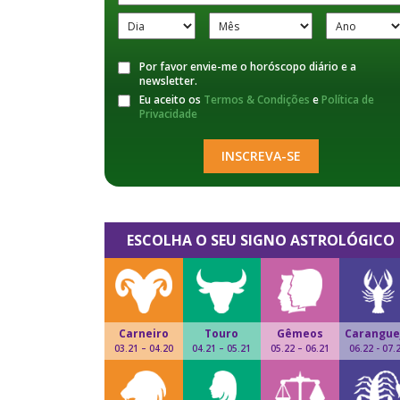
Por favor envie-me o horóscopo diário e a
newsletter.
Eu aceito os
Termos & Condições
e
Política de
Privacidade
INSCREVA-SE
ESCOLHA O SEU SIGNO ASTROLÓGICO
Carneiro
Touro
Gêmeos
Carangue
03.21 – 04.20
04.21 – 05.21
05.22 – 06.21
06.22 - 07.