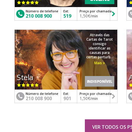
Número de telefone
Ext:
Preço por chamada
210 008 900
519
1,50€
/min
Através das
Cartas de Tarot
consigo
identificar as
causas para
certas perturb...
Mais
Stela
INDISPONÍVEL
Número de telefone
Ext:
Preço por chamada
210 008 900
901
1,50€
/min
VER TODOS OS P