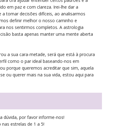
para o/a ajudar entender certos padrões e a
ido em paz e com clareza. Irei-lhe dar a
e a tomar decisões difíceis, ao analisarmos
mos definir melhor o nosso caminho e
ra nos sentirmos completos. A astrologia
recisão basta apenas manter uma mente aberta
rou a sua cara-metade, será que está à procura
erfil como o par ideal baseando-nos em
, ou porque queremos acreditar que sim, aquela
-se ou querer mais na sua vida, estou aqui para
a dúvida, por favor informe-nos!
 nas estrelas de 1 a 5!