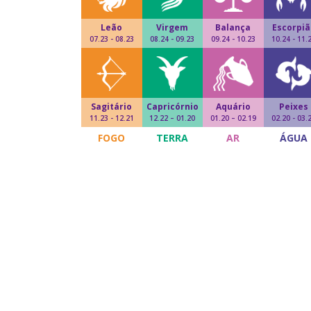
Leão
Virgem
Balança
Escorpiã
07.23 - 08.23
08.24 - 09.23
09.24 - 10.23
10.24 - 11.
Sagitário
Capricórnio
Aquário
Peixes
11.23 - 12.21
12.22 – 01.20
01.20 – 02.19
02.20 - 03.
FOGO
TERRA
AR
ÁGUA