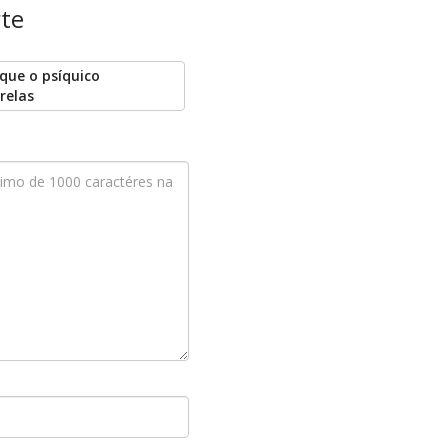
rte
ique o psíquico
relas