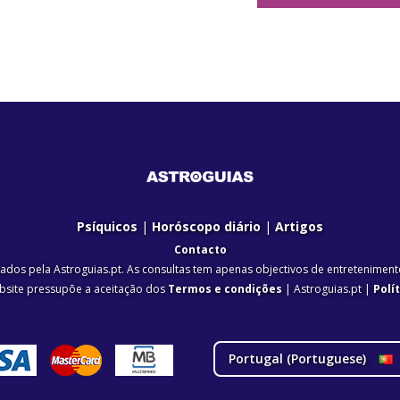
Psíquicos
|
Horóscopo diário
|
Artigos
Contacto
dos pela Astroguias.pt. As consultas tem apenas objectivos de entretenimento
ebsite pressupõe a aceitação dos
Termos e condições
| Astroguias.pt |
Polí
Portugal (
Portuguese
)