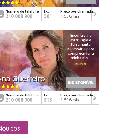
Número de telefone
Ext:
Preço por chamada
210 008 900
501
1,50€
/min
Encontrei na
astrologia a
ferramenta
necessária para
compreender a
minha mis...
Mais
Ana Guerreiro
INDISPONÍVEL
Número de telefone
Ext:
Preço por chamada
210 008 900
515
1,50€
/min
SÍQUICOS